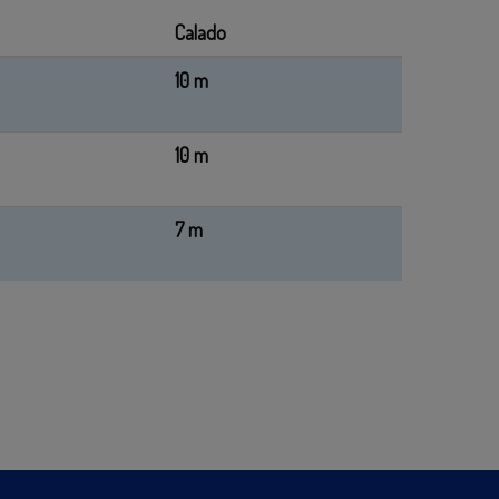
Calado
10 m
10 m
7 m