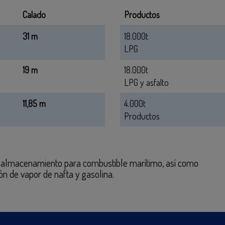
Calado
Productos
31 m
18.000t
LPG
19 m
18.000t
LPG y asfalto
11,85 m
4.000t
Productos
e almacenamiento para combustible marítimo, así como
ón de vapor de nafta y gasolina.