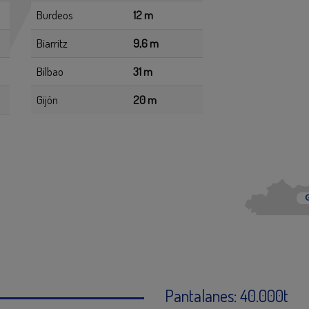
Burdeos
12 m
Biarritz
9,6 m
Bilbao
31 m
Gijón
20 m
Pantalanes: 40.000t