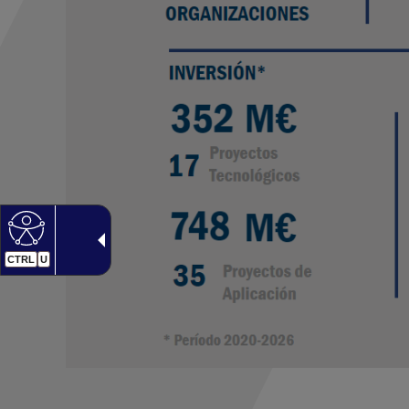
CTRL
U