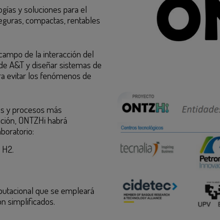
ogías y soluciones para el
eguras, compactas, rentables
ampo de la interacción del
de A&T y diseñar sistemas de
ra evitar los fenómenos de
es y procesos más
zación, ONTZHi habrá
boratorio:
 H2.
utacional que se empleará
n simplificados.​