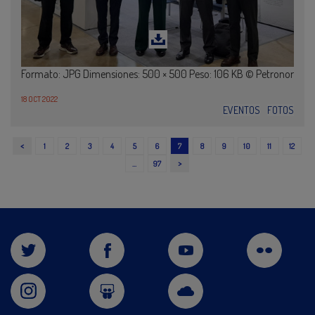
Formato: JPG Dimensiones: 500 × 500 Peso: 106 KB © Petronor
18 OCT 2022
EVENTOS
FOTOS
<
1
2
3
4
5
6
7
8
9
10
11
12
>
…
97