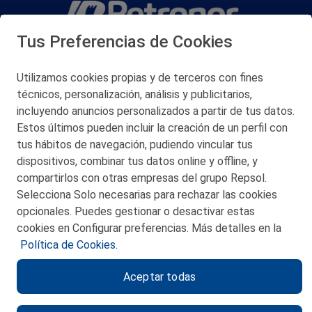
Tus Preferencias de Cookies
San Martín 5-Edificio Muñatones,
48550 Muskiz (Bizkaia)
Telf. 946 357 000
Utilizamos cookies propias y de terceros con fines
© 2026 Petronor S.A.
técnicos, personalización, análisis y publicitarios,
incluyendo anuncios personalizados a partir de tus datos.
Estos últimos pueden incluir la creación de un perfil con
tus hábitos de navegación, pudiendo vincular tus
dispositivos, combinar tus datos online y offline, y
CONTACTO
compartirlos con otras empresas del grupo Repsol.
Selecciona Solo necesarias para rechazar las cookies
MAPA WEB
opcionales. Puedes gestionar o desactivar estas
POLITICA DE PRIVACIDAD
cookies en Configurar preferencias. Más detalles en la
Política de Cookies.
AVISO LEGAL
Aceptar todas
POLITICA DE COOKIES
CANAL DE ÉTICA