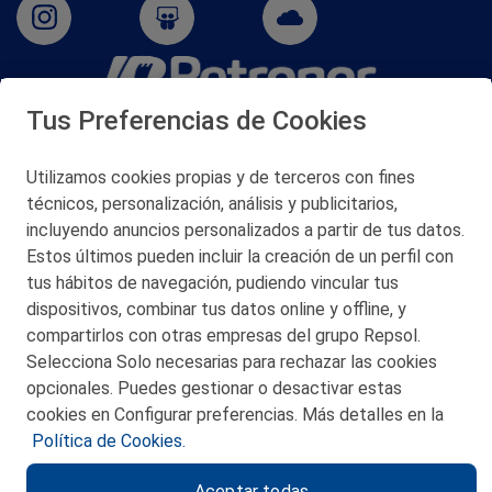
Tus Preferencias de Cookies
San Martín 5-Edificio Muñatones,
48550 Muskiz (Bizkaia)
Telf. 946 357 000
Utilizamos cookies propias y de terceros con fines
© 2026 Petronor S.A.
técnicos, personalización, análisis y publicitarios,
incluyendo anuncios personalizados a partir de tus datos.
Estos últimos pueden incluir la creación de un perfil con
tus hábitos de navegación, pudiendo vincular tus
dispositivos, combinar tus datos online y offline, y
CONTACTO
compartirlos con otras empresas del grupo Repsol.
Selecciona Solo necesarias para rechazar las cookies
MAPA WEB
opcionales. Puedes gestionar o desactivar estas
POLITICA DE PRIVACIDAD
cookies en Configurar preferencias. Más detalles en la
Política de Cookies.
AVISO LEGAL
Aceptar todas