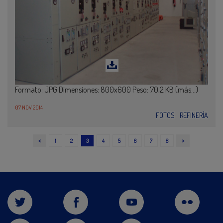
Formato: JPG Dimensiones: 800x600 Peso: 70,2 KB (más…)
07 NOV 2014
FOTOS
REFINERÍA
<
>
1
2
3
4
5
6
7
8