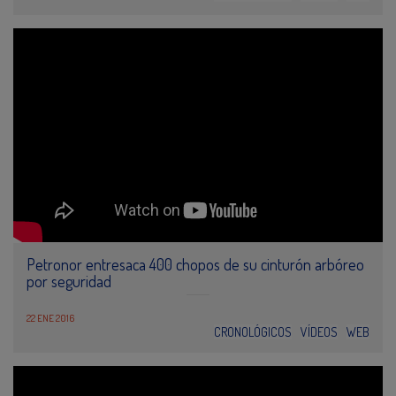
Petronor entresaca 400 chopos de su cinturón arbóreo
por seguridad
22 ENE 2016
CRONOLÓGICOS
VÍDEOS
WEB