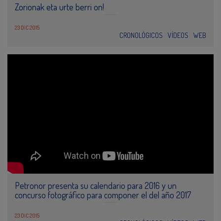
Zorionak eta urte berri on!
23 DIC 2015
CRONOLÓGICOS
VÍDEOS
WEB
Petronor presenta su calendario para 2016 y un
concurso fotográfico para componer el del año 2017
23 DIC 2015