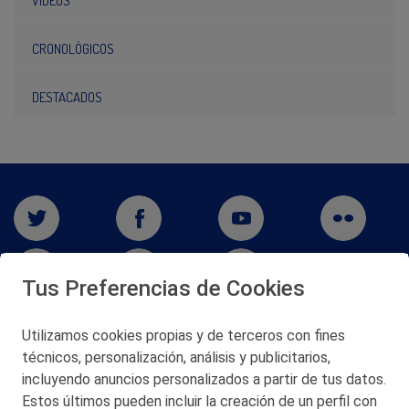
VÍDEOS
CRONOLÓGICOS
DESTACADOS
Tus Preferencias de Cookies
Utilizamos cookies propias y de terceros con fines
técnicos, personalización, análisis y publicitarios,
San Martín 5-Edificio Muñatones,
48550 Muskiz (Bizkaia)
incluyendo anuncios personalizados a partir de tus datos.
Telf. 946 357 000
Estos últimos pueden incluir la creación de un perfil con
© 2026 Petronor S.A.