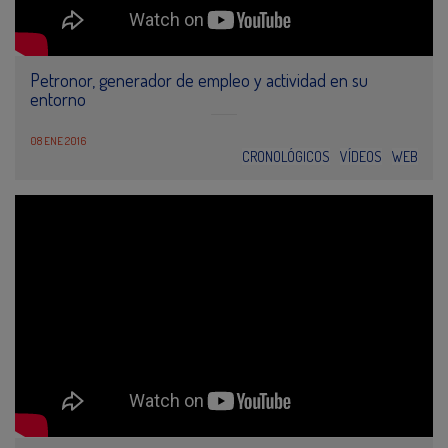
Petronor, generador de empleo y actividad en su
entorno
08 ENE 2016
CRONOLÓGICOS
VÍDEOS
WEB