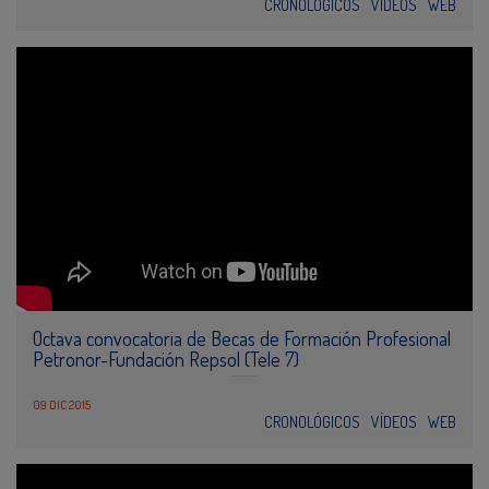
CRONOLÓGICOS
VÍDEOS
WEB
Octava convocatoria de Becas de Formación Profesional
Petronor-Fundación Repsol (Tele 7)
09 DIC 2015
CRONOLÓGICOS
VÍDEOS
WEB