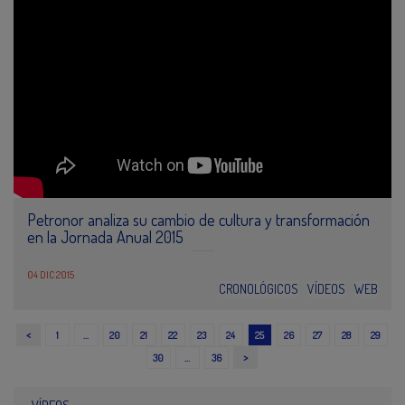
Petronor analiza su cambio de cultura y transformación
en la Jornada Anual 2015
04 DIC 2015
CRONOLÓGICOS
VÍDEOS
WEB
<
1
…
20
21
22
23
24
25
26
27
28
29
>
30
…
36