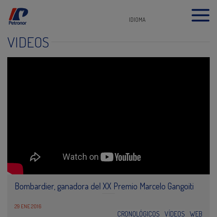
IDIOMA
VÍDEOS
Bombardier, ganadora del XX Premio Marcelo Gangoiti
29 ENE 2016
CRONOLÓGICOS
VÍDEOS
WEB