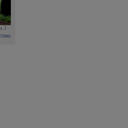
ás…)
NTORNO