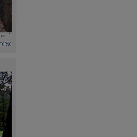
más…)
NTORNO