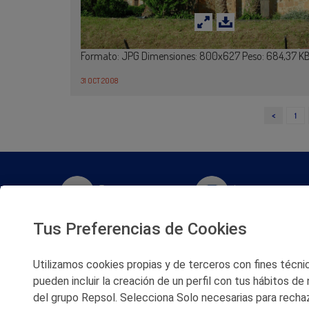
Formato: JPG Dimensiones: 800x627 Peso: 684,37 K
31 OCT 2008
<
1
Twitter
Instagram
Tus Preferencias de Cookies
Facebook
Slideshare
Utilizamos cookies propias y de terceros con fines técnico
Youtube
Soundcloud
pueden incluir la creación de un perfil con tus hábitos de
del grupo Repsol. Selecciona Solo necesarias para rechaz
Flickr