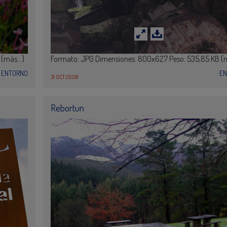
B (más…)
Formato: JPG Dimensiones: 800x627 Peso: 535,85 KB (
ENTORNO
E
31 OCT 2008
Rebortun