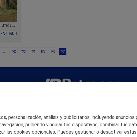
B (más…)
ENTORNO
…
172
173
174
175
176
177
San Martín 5-Edificio Muñatones,
48550 Muskiz (Bizkaia)
Telf. 946 357 000
s, personalización, análisis y publicitarios, incluyendo anuncios
© 2026 Petronor S.A.
 navegación, pudiendo vincular tus dispositivos, combinar tus dat
ar las cookies opcionales. Puedes gestionar o desactivar estas