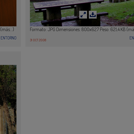
 (más…)
Formato: JPG Dimensiones: 800x627 Peso: 621,4 KB (m
ENTORNO
E
31 OCT 2008