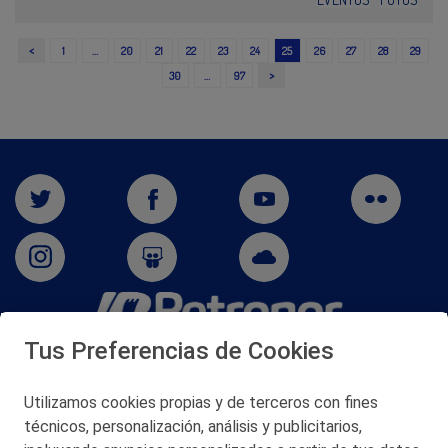
<
1
…
20
21
22
23
24
25
26
27
28
29
>
30
…
97
Tus Preferencias de Cookies
San Martín 5-Edificio Muñatones,
48550 Muskiz (Bizkaia)
Telf. 946 357 000
Utilizamos cookies propias y de terceros con fines
© 2026 Petronor S.A.
técnicos, personalización, análisis y publicitarios,