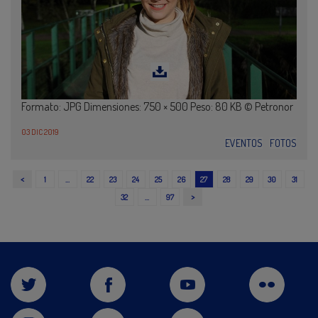
Formato: JPG Dimensiones: 750 × 500 Peso: 80 KB © Petronor
03 DIC 2019
EVENTOS
FOTOS
<
1
…
22
23
24
25
26
27
28
29
30
31
>
32
…
97