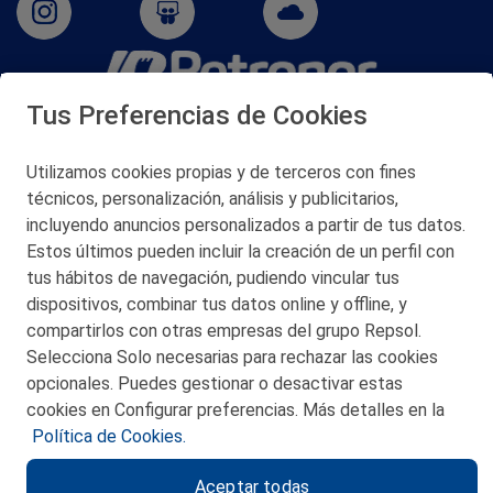
Tus Preferencias de Cookies
San Martín 5-Edificio Muñatones,
48550 Muskiz (Bizkaia)
Telf. 946 357 000
Utilizamos cookies propias y de terceros con fines
© 2026 Petronor S.A.
técnicos, personalización, análisis y publicitarios,
incluyendo anuncios personalizados a partir de tus datos.
Estos últimos pueden incluir la creación de un perfil con
tus hábitos de navegación, pudiendo vincular tus
dispositivos, combinar tus datos online y offline, y
CONTACTO
compartirlos con otras empresas del grupo Repsol.
Selecciona Solo necesarias para rechazar las cookies
MAPA WEB
opcionales. Puedes gestionar o desactivar estas
POLITICA DE PRIVACIDAD
cookies en Configurar preferencias. Más detalles en la
Política de Cookies.
AVISO LEGAL
Aceptar todas
POLITICA DE COOKIES