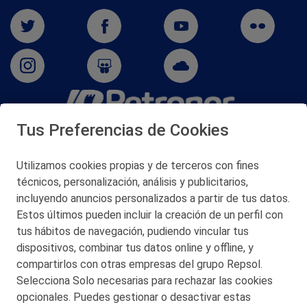
Tus Preferencias de Cookies
San Martín 5-Edificio Muñatones,
48550 Muskiz (Bizkaia)
Telf. 946 357 000
Utilizamos cookies propias y de terceros con fines
© 2026 Petronor S.A.
técnicos, personalización, análisis y publicitarios,
incluyendo anuncios personalizados a partir de tus datos.
Estos últimos pueden incluir la creación de un perfil con
tus hábitos de navegación, pudiendo vincular tus
dispositivos, combinar tus datos online y offline, y
CONTACTO
compartirlos con otras empresas del grupo Repsol.
Selecciona Solo necesarias para rechazar las cookies
MAPA WEB
opcionales. Puedes gestionar o desactivar estas