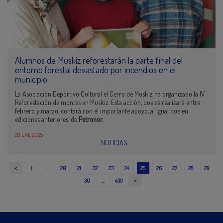
Alumnos de Muskiz reforestarán la parte final del
entorno forestal devastado por incendios en el
municipio
La Asociación Deportivo Cultural el Cerro de Muskiz ha organizado la IV
Reforestación de montes en Muskiz. Esta acción, que se realizará entre
febrero y marzo, contará con el importante apoyo, al igual que en
ediciones anteriores, de
Petronor
.
29 ENE 2025
NOTICIAS
<
1
…
20
21
22
23
24
25
26
27
28
29
>
30
…
439