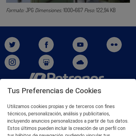
Formato:
JPG
Dimensiones:
1000×667
Peso:
122,94 KB
Tus Preferencias de Cookies
San Martín 5-Edificio Muñatones,
48550 Muskiz (Bizkaia)
Telf. 946 357 000
Utilizamos cookies propias y de terceros con fines
© 2026 Petronor S.A.
técnicos, personalización, análisis y publicitarios,
incluyendo anuncios personalizados a partir de tus datos.
Estos últimos pueden incluir la creación de un perfil con
tus hábitos de navegación, pudiendo vincular tus