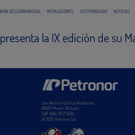
INERÍA DESCARBONIZADA
INSTALACIONES
SOSTENIBILIDAD
NOTICIAS
presenta la IX edición de su 
San Martín 5-Edificio Muñatones,
48550 Muskiz (Bizkaia)
Telf. 946 357 000
© 2026 Petronor S.A.