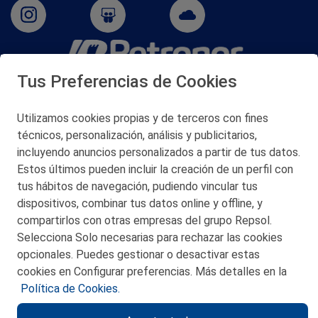
Tus Preferencias de Cookies
San Martín 5-Edificio Muñatones,
48550 Muskiz (Bizkaia)
Telf. 946 357 000
Utilizamos cookies propias y de terceros con fines
© 2026 Petronor S.A.
técnicos, personalización, análisis y publicitarios,
incluyendo anuncios personalizados a partir de tus datos.
Estos últimos pueden incluir la creación de un perfil con
tus hábitos de navegación, pudiendo vincular tus
dispositivos, combinar tus datos online y offline, y
CONTACTO
compartirlos con otras empresas del grupo Repsol.
Selecciona Solo necesarias para rechazar las cookies
MAPA WEB
opcionales. Puedes gestionar o desactivar estas
POLITICA DE PRIVACIDAD
cookies en Configurar preferencias. Más detalles en la
Política de Cookies.
AVISO LEGAL