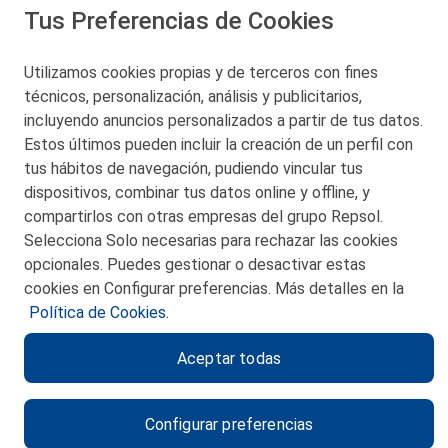
Tus Preferencias de Cookies
San Martín 5-Edificio Muñatones,
48550 Muskiz (Bizkaia)
Telf. 946 357 000
Utilizamos cookies propias y de terceros con fines
© 2026 Petronor S.A.
técnicos, personalización, análisis y publicitarios,
incluyendo anuncios personalizados a partir de tus datos.
Estos últimos pueden incluir la creación de un perfil con
tus hábitos de navegación, pudiendo vincular tus
dispositivos, combinar tus datos online y offline, y
CONTACTO
compartirlos con otras empresas del grupo Repsol.
Selecciona Solo necesarias para rechazar las cookies
MAPA WEB
opcionales. Puedes gestionar o desactivar estas
POLITICA DE PRIVACIDAD
cookies en Configurar preferencias. Más detalles en la
Política de Cookies.
AVISO LEGAL
Aceptar todas
POLITICA DE COOKIES
CANAL DE ÉTICA
Configurar preferencias