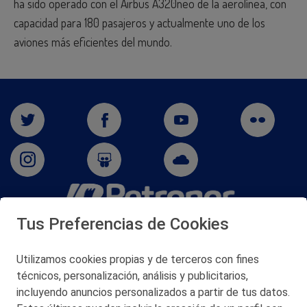
ha sido operado con el Airbus A320neo de la aerolínea, con
capacidad para 180 pasajeros y actualmente uno de los
aviones más eficientes del mundo.
Tus Preferencias de Cookies
San Martín 5-Edificio Muñatones,
48550 Muskiz (Bizkaia)
Telf. 946 357 000
Utilizamos cookies propias y de terceros con fines
© 2026 Petronor S.A.
técnicos, personalización, análisis y publicitarios,
incluyendo anuncios personalizados a partir de tus datos.