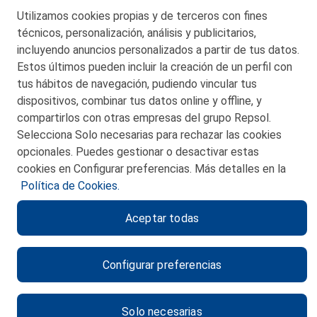
Telf. 946 357 000
Utilizamos cookies propias y de terceros con fines
© 2026 Petronor S.A.
técnicos, personalización, análisis y publicitarios,
incluyendo anuncios personalizados a partir de tus datos.
Estos últimos pueden incluir la creación de un perfil con
tus hábitos de navegación, pudiendo vincular tus
dispositivos, combinar tus datos online y offline, y
CONTACTO
compartirlos con otras empresas del grupo Repsol.
Selecciona Solo necesarias para rechazar las cookies
MAPA WEB
opcionales. Puedes gestionar o desactivar estas
POLITICA DE PRIVACIDAD
cookies en Configurar preferencias. Más detalles en la
Política de Cookies.
AVISO LEGAL
Aceptar todas
POLITICA DE COOKIES
CANAL DE ÉTICA
Configurar preferencias
Solo necesarias