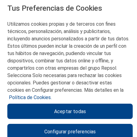
Tus Preferencias de Cookies
San Martín 5-Edificio Muñatones,
48550 Muskiz (Bizkaia)
Telf. 946 357 000
Utilizamos cookies propias y de terceros con fines
© 2026 Petronor S.A.
técnicos, personalización, análisis y publicitarios,
incluyendo anuncios personalizados a partir de tus datos.
Estos últimos pueden incluir la creación de un perfil con
tus hábitos de navegación, pudiendo vincular tus
dispositivos, combinar tus datos online y offline, y
CONTACTO
compartirlos con otras empresas del grupo Repsol.
Selecciona Solo necesarias para rechazar las cookies
MAPA WEB
opcionales. Puedes gestionar o desactivar estas
POLITICA DE PRIVACIDAD
cookies en Configurar preferencias. Más detalles en la
Política de Cookies.
AVISO LEGAL
Aceptar todas
POLITICA DE COOKIES
CANAL DE ÉTICA
Configurar preferencias