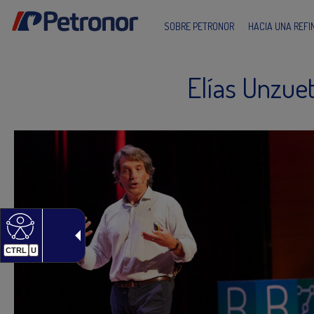
SOBRE PETRONOR
HACIA UNA REF
Elías Unzue
CTRL
U