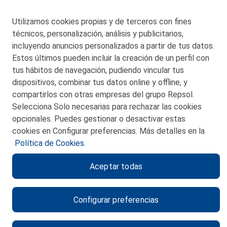
48550 Muskiz (Bizkaia)
Telf. 946 357 000
Utilizamos cookies propias y de terceros con fines
© 2026 Petronor S.A.
técnicos, personalización, análisis y publicitarios,
incluyendo anuncios personalizados a partir de tus datos.
Estos últimos pueden incluir la creación de un perfil con
tus hábitos de navegación, pudiendo vincular tus
dispositivos, combinar tus datos online y offline, y
CONTACTO
compartirlos con otras empresas del grupo Repsol.
Selecciona Solo necesarias para rechazar las cookies
MAPA WEB
opcionales. Puedes gestionar o desactivar estas
POLITICA DE PRIVACIDAD
cookies en Configurar preferencias. Más detalles en la
Política de Cookies.
AVISO LEGAL
Aceptar todas
POLITICA DE COOKIES
CANAL DE ÉTICA
Configurar preferencias