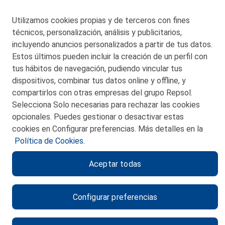
48550 Muskiz (Bizkaia)
Telf. 946 357 000
Utilizamos cookies propias y de terceros con fines
© 2026 Petronor S.A.
técnicos, personalización, análisis y publicitarios,
incluyendo anuncios personalizados a partir de tus datos.
Estos últimos pueden incluir la creación de un perfil con
tus hábitos de navegación, pudiendo vincular tus
dispositivos, combinar tus datos online y offline, y
CONTACTO
compartirlos con otras empresas del grupo Repsol.
Selecciona Solo necesarias para rechazar las cookies
MAPA WEB
opcionales. Puedes gestionar o desactivar estas
POLITICA DE PRIVACIDAD
cookies en Configurar preferencias. Más detalles en la
Política de Cookies.
AVISO LEGAL
Aceptar todas
POLITICA DE COOKIES
CANAL DE ÉTICA
Configurar preferencias