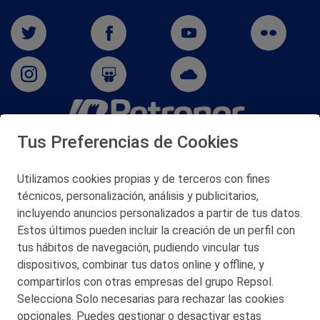
Tus Preferencias de Cookies
San Martín 5-Edificio Muñatones,
48550 Muskiz (Bizkaia)
Telf. 946 357 000
Utilizamos cookies propias y de terceros con fines
© 2026 Petronor S.A.
técnicos, personalización, análisis y publicitarios,
incluyendo anuncios personalizados a partir de tus datos.
Estos últimos pueden incluir la creación de un perfil con
tus hábitos de navegación, pudiendo vincular tus
dispositivos, combinar tus datos online y offline, y
CONTACTO
compartirlos con otras empresas del grupo Repsol.
Selecciona Solo necesarias para rechazar las cookies
MAPA WEB
opcionales. Puedes gestionar o desactivar estas