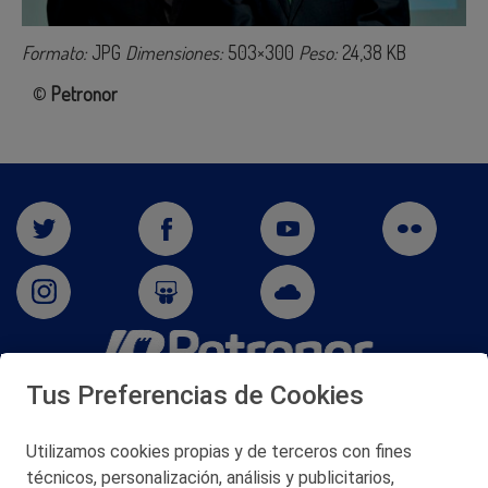
Formato:
JPG
Dimensiones:
503×300
Peso:
24,38 KB
©
Petronor
Tus Preferencias de Cookies
San Martín 5-Edificio Muñatones,
48550 Muskiz (Bizkaia)
Telf. 946 357 000
Utilizamos cookies propias y de terceros con fines
© 2026 Petronor S.A.
técnicos, personalización, análisis y publicitarios,