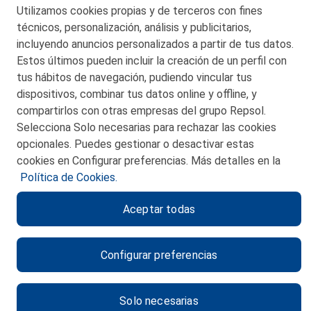
Utilizamos cookies propias y de terceros con fines
© 2026 Petronor S.A.
técnicos, personalización, análisis y publicitarios,
incluyendo anuncios personalizados a partir de tus datos.
Estos últimos pueden incluir la creación de un perfil con
tus hábitos de navegación, pudiendo vincular tus
dispositivos, combinar tus datos online y offline, y
CONTACTO
compartirlos con otras empresas del grupo Repsol.
Selecciona Solo necesarias para rechazar las cookies
MAPA WEB
opcionales. Puedes gestionar o desactivar estas
POLITICA DE PRIVACIDAD
cookies en Configurar preferencias. Más detalles en la
Política de Cookies.
AVISO LEGAL
Aceptar todas
POLITICA DE COOKIES
CANAL DE ÉTICA
Configurar preferencias
Solo necesarias