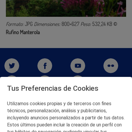
Formato:
JPG
Dimensiones:
800×627
Peso:
532,24 KB
©
Rufino Manterola
Tus Preferencias de Cookies
Utilizamos cookies propias y de terceros con fines
San Martín 5-Edificio Muñatones,
técnicos, personalización, análisis y publicitarios,
48550 Muskiz (Bizkaia)
incluyendo anuncios personalizados a partir de tus datos.
Telf. 946 357 000
Estos últimos pueden incluir la creación de un perfil con
© 2026 Petronor S.A.
tus hábitos de navegación, pudiendo vincular tus