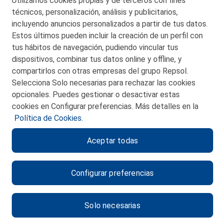
Utilizamos cookies propias y de terceros con fines
© 2026 Petronor S.A.
técnicos, personalización, análisis y publicitarios,
incluyendo anuncios personalizados a partir de tus datos.
Estos últimos pueden incluir la creación de un perfil con
tus hábitos de navegación, pudiendo vincular tus
dispositivos, combinar tus datos online y offline, y
CONTACTO
compartirlos con otras empresas del grupo Repsol.
Selecciona Solo necesarias para rechazar las cookies
MAPA WEB
opcionales. Puedes gestionar o desactivar estas
POLITICA DE PRIVACIDAD
cookies en Configurar preferencias. Más detalles en la
Política de Cookies.
AVISO LEGAL
Aceptar todas
POLITICA DE COOKIES
CANAL DE ÉTICA
Configurar preferencias
Solo necesarias