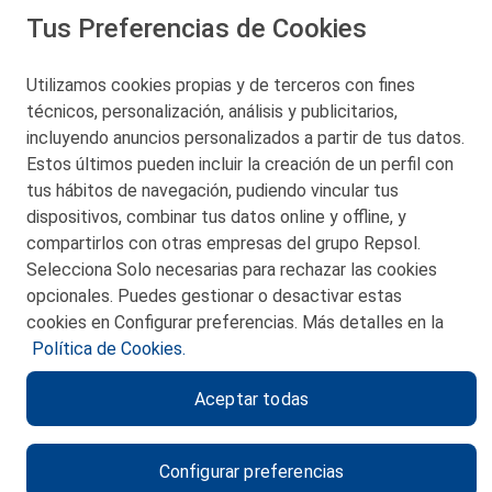
Tus Preferencias de Cookies
San Martín 5-Edificio Muñatones,
48550 Muskiz (Bizkaia)
Telf. 946 357 000
Utilizamos cookies propias y de terceros con fines
© 2026 Petronor S.A.
técnicos, personalización, análisis y publicitarios,
incluyendo anuncios personalizados a partir de tus datos.
Estos últimos pueden incluir la creación de un perfil con
tus hábitos de navegación, pudiendo vincular tus
dispositivos, combinar tus datos online y offline, y
CONTACTO
compartirlos con otras empresas del grupo Repsol.
Selecciona Solo necesarias para rechazar las cookies
MAPA WEB
opcionales. Puedes gestionar o desactivar estas
POLITICA DE PRIVACIDAD
cookies en Configurar preferencias. Más detalles en la
Política de Cookies.
AVISO LEGAL
Aceptar todas
POLITICA DE COOKIES
CANAL DE ÉTICA
Configurar preferencias