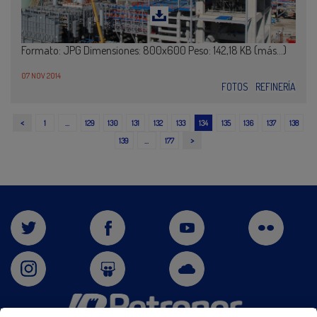
Formato: JPG Dimensiones: 800x600 Peso: 142,18 KB (más…)
07 NOV 2014
FOTOS
REFINERÍA
<
1
…
129
130
131
132
133
134
135
136
137
138
>
139
…
177