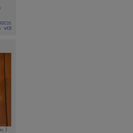
n
ÓGICOS
S
WEB
ás…)