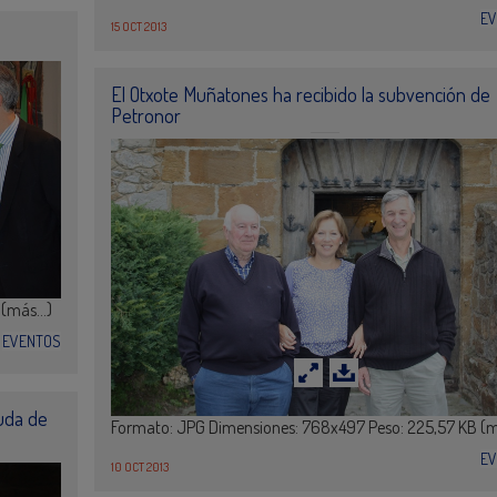
E
15 OCT 2013
El Otxote Muñatones ha recibido la subvención de
Petronor
 (más…)
EVENTOS
yuda de
Formato: JPG Dimensiones: 768x497 Peso: 225,57 KB (
E
10 OCT 2013