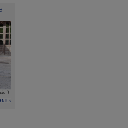
ad
más…)
VENTOS