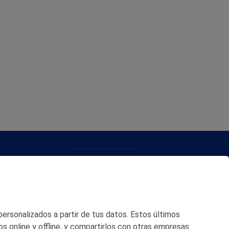
CONTACTO
MAPA WEB
POLITICA DE PRIVACIDAD
 personalizados a partir de tus datos. Estos últimos
AVISO LEGAL
os online y offline, y compartirlos con otras empresas