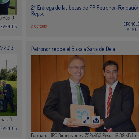
2ª Entrega de las becas de FP Petronor-Fundació
Repsol
 (más…)
CRONOL
EVENTOS
21 OCT 2013
VÍDEO
2/2013
Petronor recibe el Bizkaia Saria de Deia
(más…)
EVENTOS
Formato: JPG Dimensiones: 752x483 Peso: 119,39 KB (m