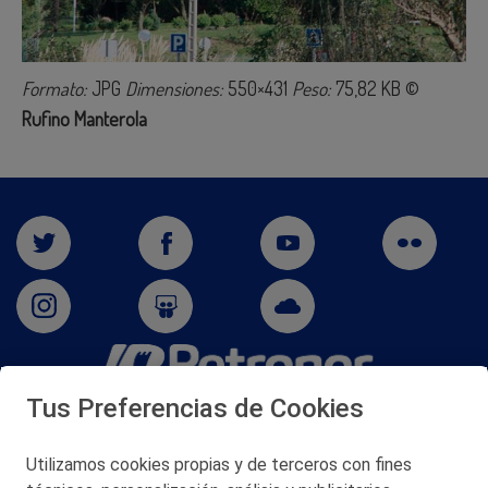
Formato:
JPG
Dimensiones:
550×431
Peso:
75,82 KB
©
Rufino Manterola
Tus Preferencias de Cookies
San Martín 5-Edificio Muñatones,
48550 Muskiz (Bizkaia)
Telf. 946 357 000
Utilizamos cookies propias y de terceros con fines
© 2026 Petronor S.A.