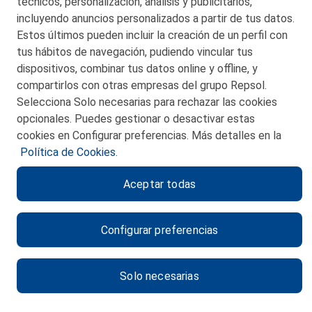
técnicos, personalización, análisis y publicitarios,
incluyendo anuncios personalizados a partir de tus datos.
Estos últimos pueden incluir la creación de un perfil con
tus hábitos de navegación, pudiendo vincular tus
dispositivos, combinar tus datos online y offline, y
CONTACTO
compartirlos con otras empresas del grupo Repsol.
Selecciona Solo necesarias para rechazar las cookies
MAPA WEB
opcionales. Puedes gestionar o desactivar estas
POLITICA DE PRIVACIDAD
cookies en Configurar preferencias. Más detalles en la
Política de Cookies.
AVISO LEGAL
Aceptar todas
POLITICA DE COOKIES
CANAL DE ÉTICA
Configurar preferencias
Solo necesarias