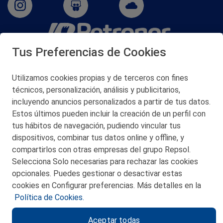
Tus Preferencias de Cookies
San Martín 5-Edificio Muñatones,
48550 Muskiz (Bizkaia)
Telf. 946 357 000
Utilizamos cookies propias y de terceros con fines
© 2026 Petronor S.A.
técnicos, personalización, análisis y publicitarios,
incluyendo anuncios personalizados a partir de tus datos.
Estos últimos pueden incluir la creación de un perfil con
tus hábitos de navegación, pudiendo vincular tus
dispositivos, combinar tus datos online y offline, y
CONTACTO
compartirlos con otras empresas del grupo Repsol.
Selecciona Solo necesarias para rechazar las cookies
MAPA WEB
opcionales. Puedes gestionar o desactivar estas
POLITICA DE PRIVACIDAD
cookies en Configurar preferencias. Más detalles en la
Política de Cookies.
AVISO LEGAL
Aceptar todas
POLITICA DE COOKIES