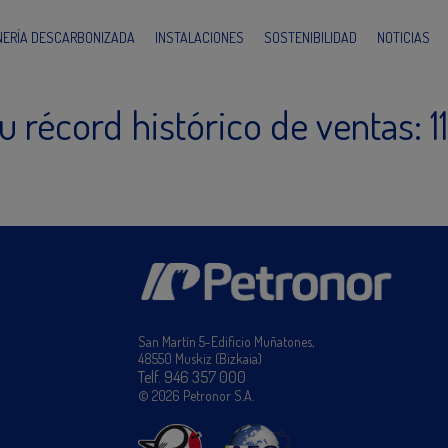
INERÍA DESCARBONIZADA
INSTALACIONES
SOSTENIBILIDAD
NOTICIAS
u récord histórico de ventas: 1
San Martín 5-Edificio Muñatones,
48550 Muskiz (Bizkaia)
Telf. 946 357 000
© 2026 Petronor S.A.