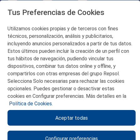
Tus Preferencias de Cookies
Utilizamos cookies propias y de terceros con fines
técnicos, personalización, análisis y publicitarios,
San Martín 5-Edificio Muñatones,
48550 Muskiz (Bizkaia)
incluyendo anuncios personalizados a partir de tus datos.
Telf. 946 357 000
Estos últimos pueden incluir la creación de un perfil con
© 2026 Petronor S.A.
tus hábitos de navegación, pudiendo vincular tus
dispositivos, combinar tus datos online y offline, y
compartirlos con otras empresas del grupo Repsol.
Selecciona Solo necesarias para rechazar las cookies
opcionales. Puedes gestionar o desactivar estas
CONTACTO
cookies en Configurar preferencias. Más detalles en la
Política de Cookies.
MAPA WEB
Aceptar todas
POLITICA DE PRIVACIDAD
AVISO LEGAL
Configurar preferencias