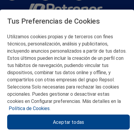
Tus Preferencias de Cookies
San Martín 5-Edificio Muñatones,
48550 Muskiz (Bizkaia)
Telf. 946 357 000
Utilizamos cookies propias y de terceros con fines
© 2026 Petronor S.A.
técnicos, personalización, análisis y publicitarios,
incluyendo anuncios personalizados a partir de tus datos.
Estos últimos pueden incluir la creación de un perfil con
tus hábitos de navegación, pudiendo vincular tus
dispositivos, combinar tus datos online y offline, y
CONTACTO
compartirlos con otras empresas del grupo Repsol.
Selecciona Solo necesarias para rechazar las cookies
MAPA WEB
opcionales. Puedes gestionar o desactivar estas
POLITICA DE PRIVACIDAD
cookies en Configurar preferencias. Más detalles en la
Política de Cookies.
AVISO LEGAL
Aceptar todas
POLITICA DE COOKIES