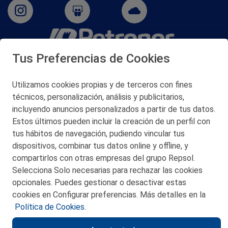
Tus Preferencias de Cookies
San Martín 5-Edificio Muñatones,
48550 Muskiz (Bizkaia)
Telf. 946 357 000
Utilizamos cookies propias y de terceros con fines
© 2026 Petronor S.A.
técnicos, personalización, análisis y publicitarios,
incluyendo anuncios personalizados a partir de tus datos.
Estos últimos pueden incluir la creación de un perfil con
tus hábitos de navegación, pudiendo vincular tus
dispositivos, combinar tus datos online y offline, y
CONTACTO
compartirlos con otras empresas del grupo Repsol.
Selecciona Solo necesarias para rechazar las cookies
MAPA WEB
opcionales. Puedes gestionar o desactivar estas
POLITICA DE PRIVACIDAD
cookies en Configurar preferencias. Más detalles en la
Política de Cookies.
AVISO LEGAL