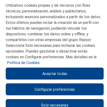
Utilizamos cookies propias y de terceros con fines
técnicos, personalización, análisis y publicitarios,
San Martín 5-Edificio Muñatones,
48550 Muskiz (Bizkaia)
incluyendo anuncios personalizados a partir de tus datos.
Telf. 946 357 000
Estos últimos pueden incluir la creación de un perfil con
© 2026 Petronor S.A.
tus hábitos de navegación, pudiendo vincular tus
dispositivos, combinar tus datos online y offline, y
compartirlos con otras empresas del grupo Repsol.
Selecciona Solo necesarias para rechazar las cookies
opcionales. Puedes gestionar o desactivar estas
CONTACTO
cookies en Configurar preferencias. Más detalles en la
Política de Cookies.
MAPA WEB
Aceptar todas
POLITICA DE PRIVACIDAD
AVISO LEGAL
Configurar preferencias
POLITICA DE COOKIES
CANAL DE ÉTICA
Solo necesarias