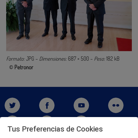
Formato:
JPG –
Dimensiones:
687 × 500 –
Peso:
182 kB
©
Petronor
Tus Preferencias de Cookies