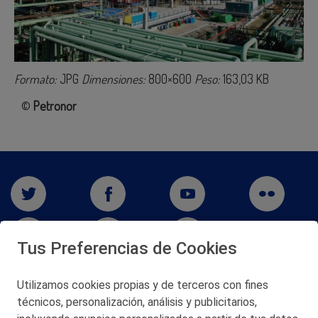
Formato:
JPG
Dimensiones:
800×600
Peso:
163,03 KB
©
Petronor
Tus Preferencias de Cookies
Utilizamos cookies propias y de terceros con fines
técnicos, personalización, análisis y publicitarios,
San Martín 5-Edificio Muñatones,
48550 Muskiz (Bizkaia)