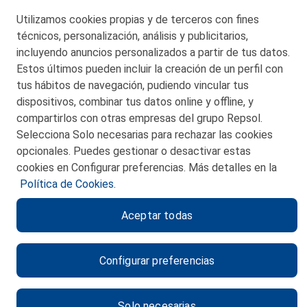
Telf. 946 357 000
Utilizamos cookies propias y de terceros con fines
© 2026 Petronor S.A.
técnicos, personalización, análisis y publicitarios,
incluyendo anuncios personalizados a partir de tus datos.
Estos últimos pueden incluir la creación de un perfil con
tus hábitos de navegación, pudiendo vincular tus
dispositivos, combinar tus datos online y offline, y
CONTACTO
compartirlos con otras empresas del grupo Repsol.
Selecciona Solo necesarias para rechazar las cookies
MAPA WEB
opcionales. Puedes gestionar o desactivar estas
POLITICA DE PRIVACIDAD
cookies en Configurar preferencias. Más detalles en la
Política de Cookies.
AVISO LEGAL
Aceptar todas
POLITICA DE COOKIES
CANAL DE ÉTICA
Configurar preferencias
Solo necesarias