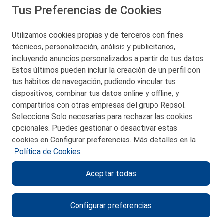
Tus Preferencias de Cookies
San Martín 5-Edificio Muñatones,
48550 Muskiz (Bizkaia)
Telf. 946 357 000
Utilizamos cookies propias y de terceros con fines
© 2026 Petronor S.A.
técnicos, personalización, análisis y publicitarios,
incluyendo anuncios personalizados a partir de tus datos.
Estos últimos pueden incluir la creación de un perfil con
tus hábitos de navegación, pudiendo vincular tus
dispositivos, combinar tus datos online y offline, y
CONTACTO
compartirlos con otras empresas del grupo Repsol.
Selecciona Solo necesarias para rechazar las cookies
MAPA WEB
opcionales. Puedes gestionar o desactivar estas
POLITICA DE PRIVACIDAD
cookies en Configurar preferencias. Más detalles en la
Política de Cookies.
AVISO LEGAL
Aceptar todas
POLITICA DE COOKIES
CANAL DE ÉTICA
Configurar preferencias