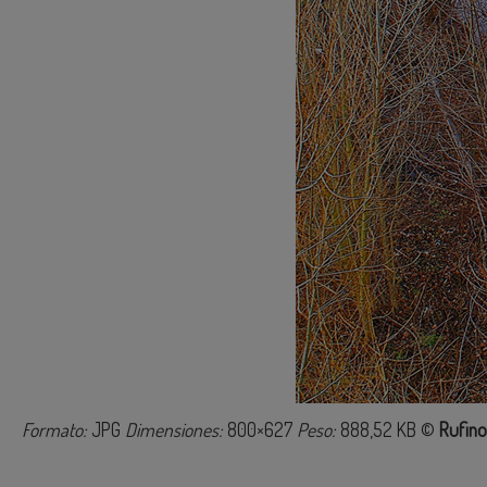
Formato:
JPG
Dimensiones:
800×627
Peso:
888,52 KB
©
Rufino