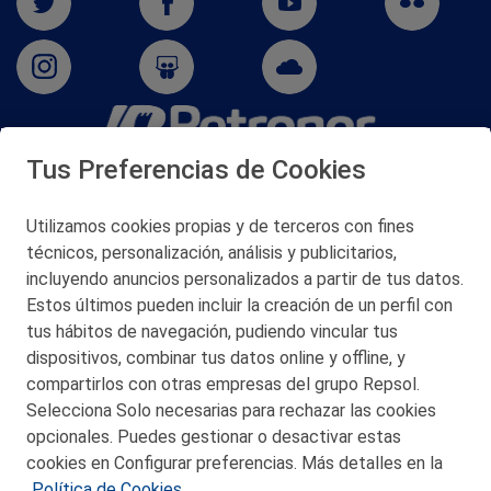
Tus Preferencias de Cookies
San Martín 5-Edificio Muñatones,
48550 Muskiz (Bizkaia)
Telf. 946 357 000
Utilizamos cookies propias y de terceros con fines
© 2026 Petronor S.A.
técnicos, personalización, análisis y publicitarios,
incluyendo anuncios personalizados a partir de tus datos.
Estos últimos pueden incluir la creación de un perfil con
tus hábitos de navegación, pudiendo vincular tus
dispositivos, combinar tus datos online y offline, y
CONTACTO
compartirlos con otras empresas del grupo Repsol.
Selecciona Solo necesarias para rechazar las cookies
MAPA WEB
opcionales. Puedes gestionar o desactivar estas
POLITICA DE PRIVACIDAD
cookies en Configurar preferencias. Más detalles en la
Política de Cookies.