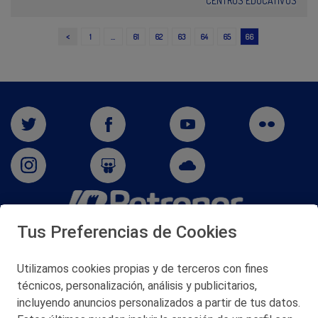
CENTROS EDUCATIVOS
<
1
…
61
62
63
64
65
66
Tus Preferencias de Cookies
San Martín 5-Edificio Muñatones,
48550 Muskiz (Bizkaia)
Telf. 946 357 000
Utilizamos cookies propias y de terceros con fines
© 2026 Petronor S.A.
técnicos, personalización, análisis y publicitarios,
incluyendo anuncios personalizados a partir de tus datos.