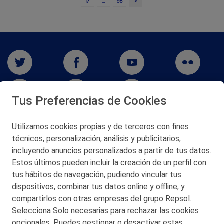
>
17
…
98
Tus Preferencias de Cookies
Utilizamos cookies propias y de terceros con fines
San Martín 5-Edificio Muñatones,
técnicos, personalización, análisis y publicitarios,
48550 Muskiz (Bizkaia)
incluyendo anuncios personalizados a partir de tus datos.
Telf. 946 357 000
Estos últimos pueden incluir la creación de un perfil con
© 2026 Petronor S.A.
tus hábitos de navegación, pudiendo vincular tus
dispositivos, combinar tus datos online y offline, y
compartirlos con otras empresas del grupo Repsol.
Selecciona Solo necesarias para rechazar las cookies
opcionales. Puedes gestionar o desactivar estas