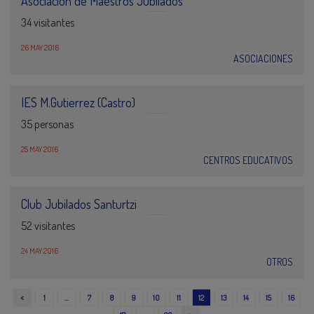
Asociación de Maestros Jubilados
34 visitantes
26 MAY 2016
ASOCIACIONES
IES M.Gutierrez (Castro)
35 personas
25 MAY 2016
CENTROS EDUCATIVOS
Club Jubilados Santurtzi
52 visitantes
24 MAY 2016
OTROS
<
1
…
7
8
9
10
11
12
13
14
15
16