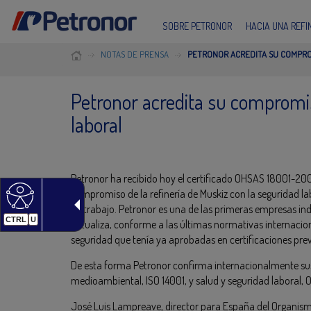
SOBRE PETRONOR
HACIA UNA REF
NOTAS DE PRENSA
PETRONOR ACREDITA SU COMPRO
Petronor acredita su compromis
laboral
Petronor ha recibido hoy el certificado OHSAS 18001-20
compromiso de la refinería de Muskiz con la seguridad lab
de trabajo. Petronor es una de las primeras empresas indu
CTRL
U
actualiza, conforme a las últimas normativas internacion
seguridad que tenía ya aprobadas en certificaciones prev
De esta forma Petronor confirma internacionalmente sus 
medioambiental, ISO 14001, y salud y seguridad laboral,
José Luis Lampreave, director para España del Organismo