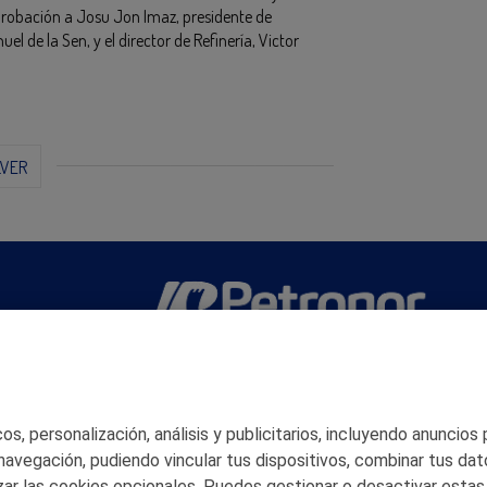
probación a Josu Jon Imaz, presidente de
 de la Sen, y el director de Refinería, Victor
LVER
San Martín 5-Edificio Muñatones,
48550 Muskiz (Bizkaia)
Telf. 946 357 000
© 2026 Petronor S.A.
s, personalización, análisis y publicitarios, incluyendo anuncios
 navegación, pudiendo vincular tus dispositivos, combinar tus dat
ar las cookies opcionales. Puedes gestionar o desactivar estas