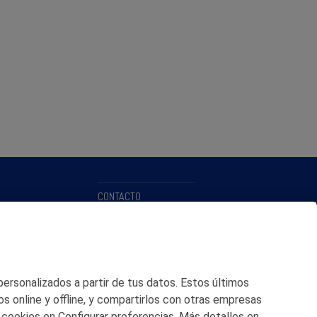
CONTACTO
MAPA WEB
POLITICA DE PRIVACIDAD
AVISO LEGAL
 personalizados a partir de tus datos. Estos últimos
os online y offline, y compartirlos con otras empresas
POLITICA DE COOKIES
 cookies en Configurar preferencias. Más detalles en