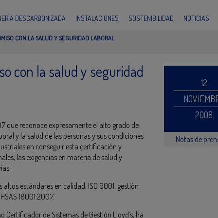
INERÍA DESCARBONIZADA
INSTALACIONES
SOSTENIBILIDAD
NOTICIAS
MISO CON LA SALUD Y SEGURIDAD LABORAL
o con la salud y seguridad
12
NOVIEMB
2008
07 que reconoce expresamente el alto grado de
oral y la salud de las personas y sus condiciones
Notas de pre
striales en conseguir esta certificación y
ales, las exigencias en materia de salud y
ias.
altos estándares en calidad, ISO 9001, gestión
 OHSAS 18001:2007.
 Certificador de Sistemas de Gestión Lloyd´s, ha