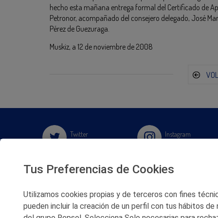
hecho esta mañana entrega formal del Certificado de A
Petronor, acompañado del consejero delegado, José Manuel
Pérez de Guezuraga.
Muskiz, a 12 de noviembre de 2008
VO
Twitter
Instagram
Facebook
Slideshare
Tus Preferencias de Cookies
Youtube
Soundcloud
Utilizamos cookies propias y de terceros con fines técnico
pueden incluir la creación de un perfil con tus hábitos de
del grupo Repsol. Selecciona Solo necesarias para rechaz