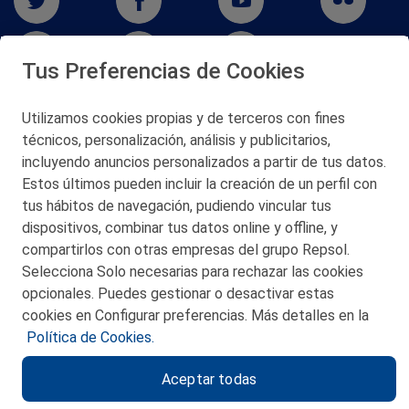
Tus Preferencias de Cookies
Utilizamos cookies propias y de terceros con fines
técnicos, personalización, análisis y publicitarios,
San Martín 5-Edificio Muñatones,
48550 Muskiz (Bizkaia)
incluyendo anuncios personalizados a partir de tus datos.
Telf. 946 357 000
Estos últimos pueden incluir la creación de un perfil con
© 2026 Petronor S.A.
tus hábitos de navegación, pudiendo vincular tus
dispositivos, combinar tus datos online y offline, y
compartirlos con otras empresas del grupo Repsol.
Selecciona Solo necesarias para rechazar las cookies
opcionales. Puedes gestionar o desactivar estas
CONTACTO
cookies en Configurar preferencias. Más detalles en la
Política de Cookies.
MAPA WEB
Aceptar todas
POLITICA DE PRIVACIDAD