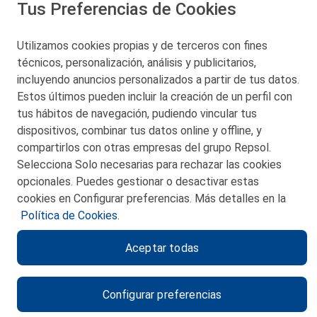
Tus Preferencias de Cookies
San Martín 5-Edificio Muñatones,
48550 Muskiz (Bizkaia)
Telf. 946 357 000
Utilizamos cookies propias y de terceros con fines
© 2026 Petronor S.A.
técnicos, personalización, análisis y publicitarios,
incluyendo anuncios personalizados a partir de tus datos.
Estos últimos pueden incluir la creación de un perfil con
tus hábitos de navegación, pudiendo vincular tus
dispositivos, combinar tus datos online y offline, y
CONTACTO
compartirlos con otras empresas del grupo Repsol.
Selecciona Solo necesarias para rechazar las cookies
MAPA WEB
opcionales. Puedes gestionar o desactivar estas
POLITICA DE PRIVACIDAD
cookies en Configurar preferencias. Más detalles en la
Política de Cookies.
AVISO LEGAL
Aceptar todas
POLITICA DE COOKIES
CANAL DE ÉTICA
Configurar preferencias