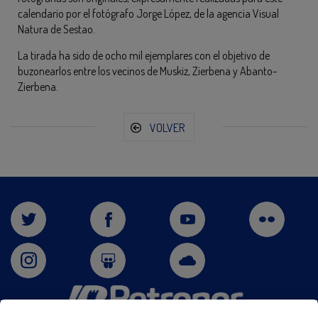
calendario por el fotógrafo Jorge López, de la agencia Visual
Natura de Sestao.
La tirada ha sido de ocho mil ejemplares con el objetivo de
buzonearlos entre los vecinos de Muskiz, Zierbena y Abanto-
Zierbena.
VOLVER