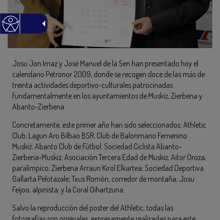
Josu Jon Imaz y José Manuel de la Sen han presentado hoy el
calendario Petronor 2009, donde se recogen doce de las más de
treinta actividades deportivo-culturales patrocinadas
fundamentalmente en los ayuntamientos de Muskiz, Zierbena y
Abanto-Zierbena.
Concretamente, este primer año han sido seleccionados: Athletic
Club; Lagun Aro Bilbao BSR; Club de Balonmano Femenino
Muskiz; Abanto Club de Fútbol; Sociedad Ciclista Abanto-
Zierbena-Muskiz; Asociación Tercera Edad de Muskiz; Aitor Oroza,
paralímpico; Zierbena Arraun Kirol Elkartea; Sociedad Deportiva
Gallarta Pelotazale; Txus Romón, corredor de montaña; Josu
Feijoo, alpinista; y la Coral Oihartzuna.
Salvo la reproducción del poster del Athletic, todas las
fotografías son originales, expresamente realizadas para este