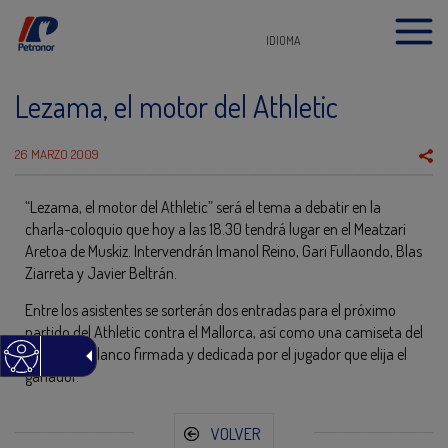
IDIOMA
Lezama, el motor del Athletic
26 MARZO 2009
“Lezama, el motor del Athletic” será el tema a debatir en la
charla-coloquio que hoy a las 18.30 tendrá lugar en el Meatzari
Aretoa de Muskiz. Intervendrán Imanol Reino, Gari Fullaondo, Blas
Ziarreta y Javier Beltrán.
Entre los asistentes se sorterán dos entradas para el próximo
partido del Athletic contra el Mallorca, así como una camiseta del
equipo rojiblanco firmada y dedicada por el jugador que elija el
ganador.
VOLVER