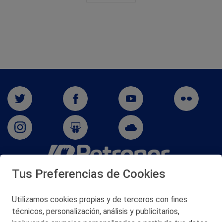
Tus Preferencias de Cookies
San Martín 5-Edificio Muñatones,
48550 Muskiz (Bizkaia)
Telf. 946 357 000
Utilizamos cookies propias y de terceros con fines
© 2026 Petronor S.A.
técnicos, personalización, análisis y publicitarios,