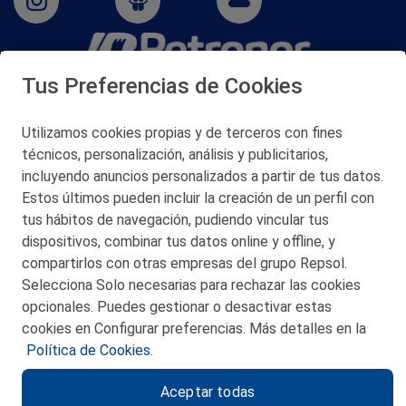
Tus Preferencias de Cookies
San Martín 5-Edificio Muñatones,
48550 Muskiz (Bizkaia)
Telf. 946 357 000
Utilizamos cookies propias y de terceros con fines
© 2026 Petronor S.A.
técnicos, personalización, análisis y publicitarios,
incluyendo anuncios personalizados a partir de tus datos.
Estos últimos pueden incluir la creación de un perfil con
tus hábitos de navegación, pudiendo vincular tus
dispositivos, combinar tus datos online y offline, y
CONTACTO
compartirlos con otras empresas del grupo Repsol.
Selecciona Solo necesarias para rechazar las cookies
MAPA WEB
opcionales. Puedes gestionar o desactivar estas
POLITICA DE PRIVACIDAD
cookies en Configurar preferencias. Más detalles en la
Política de Cookies.
AVISO LEGAL
Aceptar todas
POLITICA DE COOKIES