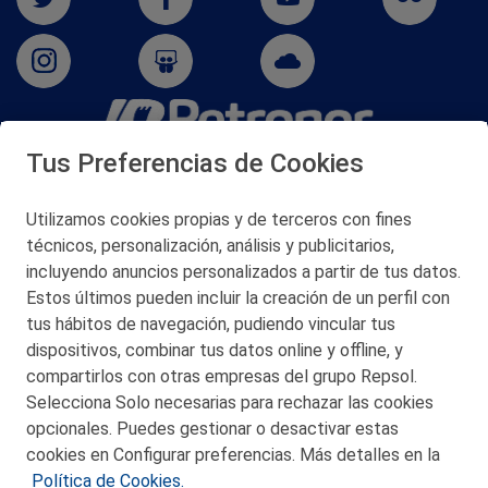
Tus Preferencias de Cookies
San Martín 5-Edificio Muñatones,
48550 Muskiz (Bizkaia)
Telf. 946 357 000
Utilizamos cookies propias y de terceros con fines
© 2026 Petronor S.A.
técnicos, personalización, análisis y publicitarios,
incluyendo anuncios personalizados a partir de tus datos.
Estos últimos pueden incluir la creación de un perfil con
tus hábitos de navegación, pudiendo vincular tus
dispositivos, combinar tus datos online y offline, y
CONTACTO
compartirlos con otras empresas del grupo Repsol.
Selecciona Solo necesarias para rechazar las cookies
MAPA WEB
opcionales. Puedes gestionar o desactivar estas
POLITICA DE PRIVACIDAD
cookies en Configurar preferencias. Más detalles en la
Política de Cookies.