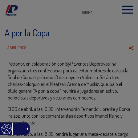
IDIOMA
A por la Copa
11 ABRIL 2009
Petronor, en colaboración con ByP Eventos Deportivos, ha
organizado tres conferencias para calentar motores de cara a la
final de Copa el próximo 13 de mayo en Valencia. Serán tres
charlas-coloquio en el Meatzari Aretoa de Muskiz, que, bajo el
título general “A por la copa”, reunirá a jugadores en activo,
periodistas deportivos y veteranos campeones.
El 30 de abril, a las 19.30, intervendrán Fernando Llorente y Gorka
Iraizoz junto con los comentaristas deportivos Imanol Reino y
Andoni Ayarza.
El 5 de mayo, a las 18.30, tendrá lugar una mesa-debate a cargo