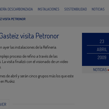
INERÍA DESCARBONIZADA
INSTALACIONES
SOSTENIBILIDAD
NOTICIAS
Z VISITA PETRONOR
asteiz visita Petronor
23
ayer las instalaciones de la Refinería.
ABRIL
mplejo proceso de refino a través de las
2009
 La visita finalizó con el visionado de un video
s.
NOTICIAS
 mes de abril y serán cinco grupos más los que este
 en Muskiz.
LVER