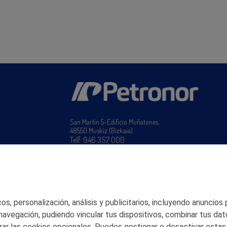
San Martín 5-Edificio Muñatones,
48550 Muskiz (Bizkaia)
Telf. 946 357 000
© 2026 Petronor S.A.
s, personalización, análisis y publicitarios, incluyendo anuncios
 navegación, pudiendo vincular tus dispositivos, combinar tus dat
ar las cookies opcionales. Puedes gestionar o desactivar estas