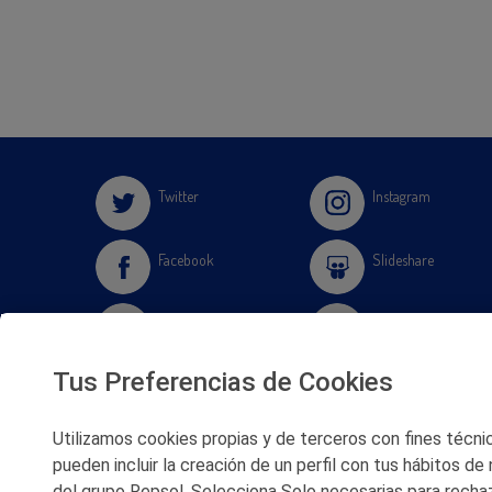
Twitter
Instagram
Facebook
Slideshare
Youtube
Soundcloud
Tus Preferencias de Cookies
Flickr
Utilizamos cookies propias y de terceros con fines técnico
pueden incluir la creación de un perfil con tus hábitos de
del grupo Repsol. Selecciona Solo necesarias para rechaz