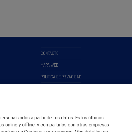
CONTACTO
MAPA WEB
POLITICA DE PRIVACIDAD
AVISO LEGAL
POLITICA DE COOKIES
CANAL DE ÉTICA
 personalizados a partir de tus datos. Estos últimos
os online y offline, y compartirlos con otras empresas
 cookies en Configurar preferencias. Más detalles en