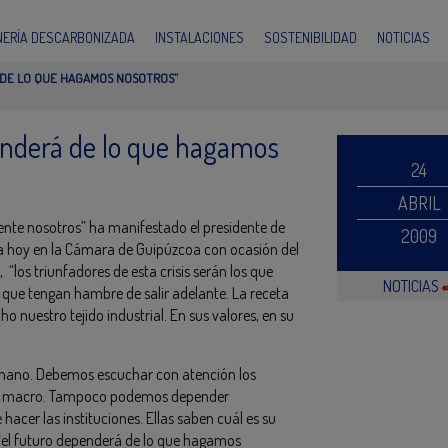
INERÍA DESCARBONIZADA
INSTALACIONES
SOSTENIBILIDAD
NOTICIAS
 DE LO QUE HAGAMOS NOSOTROS”
enderá de lo que hagamos
24
ABRIL
te nosotros” ha manifestado el presidente de
2009
da hoy en la Cámara de Guipúzcoa con ocasión del
 “los triunfadores de esta crisis serán los que
NOTICIAS
s que tengan hambre de salir adelante. La receta
ho nuestro tejido industrial. En sus valores, en su
a mano. Debemos escuchar con atención los
rio macro. Tampoco podemos depender
acer las instituciones. Ellas saben cuál es su
 “el futuro dependerá de lo que hagamos