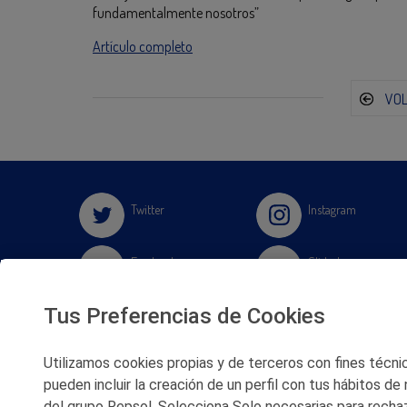
fundamentalmente nosotros”
Artículo completo
VO
Twitter
Instagram
Facebook
Slideshare
Tus Preferencias de Cookies
Youtube
Soundcloud
Utilizamos cookies propias y de terceros con fines técnico
Flickr
pueden incluir la creación de un perfil con tus hábitos de
del grupo Repsol. Selecciona Solo necesarias para rechaz