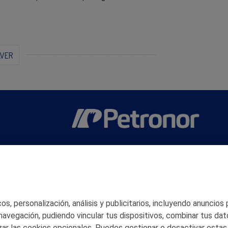
LVER
San Martín 5-Edificio Muñatones,
48550 Muskiz (Bizkaia)
Telf. 946 357 000
© 2026 Petronor S.A.
s, personalización, análisis y publicitarios, incluyendo anuncios
 navegación, pudiendo vincular tus dispositivos, combinar tus dat
ar las cookies opcionales. Puedes gestionar o desactivar estas