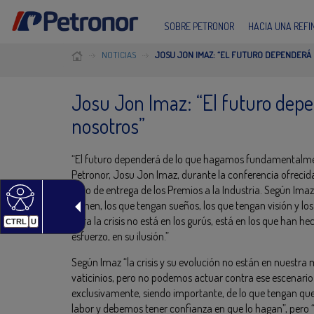
SOBRE PETRONOR
HACIA UNA REF
NOTICIAS
JOSU JON IMAZ: “EL FUTURO DEPENDERÁ
Josu Jon Imaz: “El futuro dep
nosotros”
“El futuro dependerá de lo que hagamos fundamentalmen
Petronor, Josu Jon Imaz, durante la conferencia ofreci
acto de entrega de los Premios a la Industria. Según Imaz,
luchen, los que tengan sueños, los que tengan visión y lo
para la crisis no está en los gurús, está en los que han hec
CTRL
U
esfuerzo, en su ilusión.”
Según Imaz “la crisis y su evolución no están en nuestr
vaticinios, pero no podemos actuar contra ese escena
exclusivamente, siendo importante, de lo que tengan que h
labor y debemos tener confianza en que lo hagan”, pero