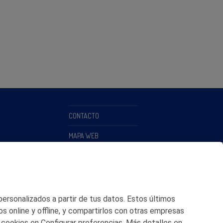
CONTACTO
MAPA WEB
POLITICA DE PRIVACIDAD
AVISO LEGAL
POLITICA DE COOKIES
 personalizados a partir de tus datos. Estos últimos
os online y offline, y compartirlos con otras empresas
CANAL DE ÉTICA
 cookies en Configurar preferencias. Más detalles en