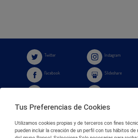
Twitter
Instagram
Facebook
Slideshare
Youtube
Soundcloud
Tus Preferencias de Cookies
Flickr
Utilizamos cookies propias y de terceros con fines técnico
pueden incluir la creación de un perfil con tus hábitos de
del grupo Repsol. Selecciona Solo necesarias para rechaz