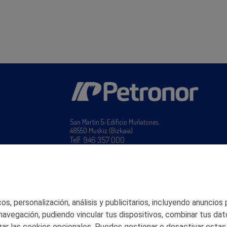
San Martín 5-Edificio Muñatones,
48550 Muskiz (Bizkaia)
Telf. 946 357 000
© 2026 Petronor S.A.
s, personalización, análisis y publicitarios, incluyendo anuncios
 navegación, pudiendo vincular tus dispositivos, combinar tus dat
ar las cookies opcionales. Puedes gestionar o desactivar estas