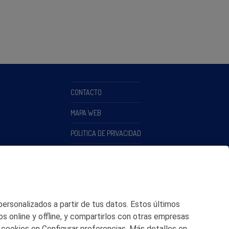
CONTACTO
MAPA WEB
POLITICA DE PRIVACIDAD
AVISO LEGAL
POLITICA DE COOKIES
CANAL DE ÉTICA
 personalizados a partir de tus datos. Estos últimos
os online y offline, y compartirlos con otras empresas
 cookies en Configurar preferencias. Más detalles en