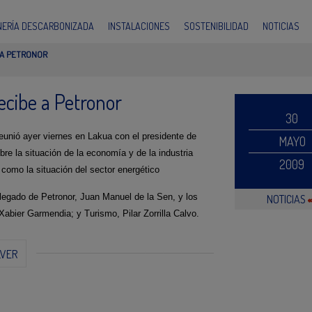
INERÍA DESCARBONIZADA
INSTALACIONES
SOSTENIBILIDAD
NOTICIAS
 A PETRONOR
ecibe a Petronor
30
eunió ayer viernes en Lakua con el presidente de
MAYO
re la situación de la economía y de la industria
2009
 como la situación del sector energético
legado de Petronor, Juan Manuel de la Sen, y los
NOTICIAS
bier Garmendia; y Turismo, Pilar Zorrilla Calvo.
LVER