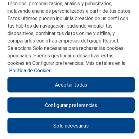
técnicos, personalización, análisis y publicitarios,
incluyendo anuncios personalizados a partir de tus datos.
Estos últimos pueden incluir la creación de un perfil con
tus hábitos de navegación, pudiendo vincular tus
dispositivos, combinar tus datos online y offline, y
CONTACTO
compartirlos con otras empresas del grupo Repsol.
Selecciona Solo necesarias para rechazar las cookies
MAPA WEB
opcionales. Puedes gestionar o desactivar estas
POLITICA DE PRIVACIDAD
cookies en Configurar preferencias. Más detalles en la
Política de Cookies.
AVISO LEGAL
Aceptar todas
POLITICA DE COOKIES
CANAL DE ÉTICA
Configurar preferencias
Solo necesarias